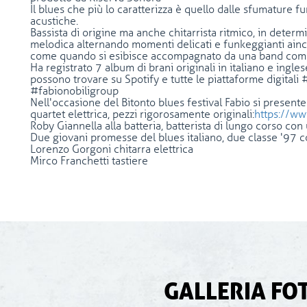
Il blues che più lo caratterizza è quello dalle sfumature fu
acustiche.
Bassista di origine ma anche chitarrista ritmico, in deter
melodica alternando momenti delicati e funkeggianti a incu
come quando si esibisce accompagnato da una band comp
Ha registrato 7 album di brani originali in italiano e ing
possono trovare su Spotify e tutte le piattaforme digitali
#fabionobiligroup
Nell'occasione del Bitonto blues festival Fabio si presen
quartet elettrica, pezzi rigorosamente originali:
https://ww
Roby Giannella alla batteria, batterista di lungo corso con
Due giovani promesse del blues italiano, due classe '97 c
Lorenzo Gorgoni chitarra elettrica
Mirco Franchetti tastiere
GALLERIA FO