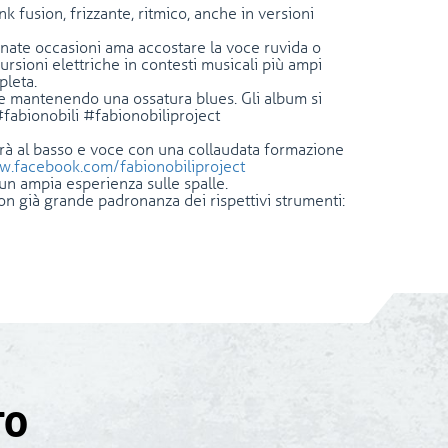
nk fusion, frizzante, ritmico, anche in versioni
minate occasioni ama accostare la voce ruvida o
rsioni elettriche in contesti musicali più ampi
leta.
lese mantenendo una ossatura blues. Gli album si
 #fabionobili #fabionobiliproject
terà al basso e voce con una collaudata formazione
w.facebook.com/fabionobiliproject
 un ampia esperienza sulle spalle.
on già grande padronanza dei rispettivi strumenti:
TO