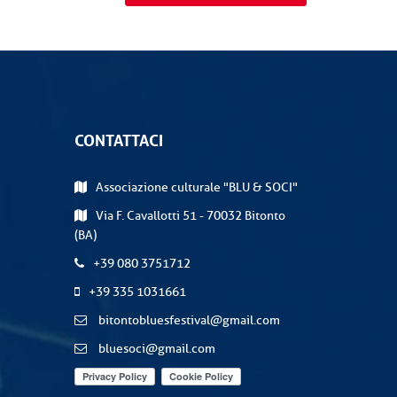
CONTATTACI
Associazione culturale "BLU & SOCI"
Via F. Cavallotti 51 - 70032 Bitonto
(BA)
+39 080 3751712
+39 335 1031661
bitontobluesfestival@gmail.com
bluesoci@gmail.com