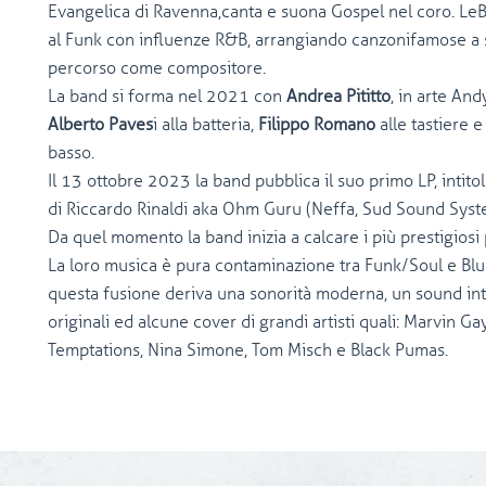
Evangelica di Ravenna,canta e suona Gospel nel coro. LeBron
al Funk con influenze R&B, arrangiando canzonifamose a su
percorso come compositore.
La band si forma nel 2021 con
Andrea Pititto
, in arte And
Alberto Paves
i alla batteria,
Filippo Romano
alle tastiere 
basso.
Il 13 ottobre 2023 la band pubblica il suo primo LP, inti
di Riccardo Rinaldi aka Ohm Guru (Neffa, Sud Sound Syst
Da quel momento la band inizia a calcare i più prestigiosi p
La loro musica è pura contaminazione tra Funk/Soul e Blu
questa fusione deriva una sonorità moderna, un sound inte
originali ed alcune cover di grandi artisti quali: Marvin Ga
Temptations, Nina Simone, Tom Misch e Black Pumas.