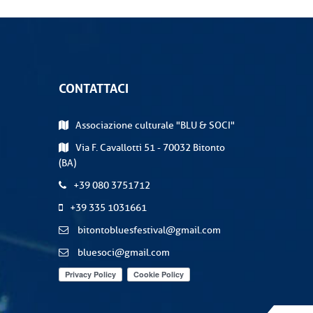
CONTATTACI
Associazione culturale "BLU & SOCI"
Via F. Cavallotti 51 - 70032 Bitonto
(BA)
+39 080 3751712
+39 335 1031661
bitontobluesfestival@gmail.com
bluesoci@gmail.com