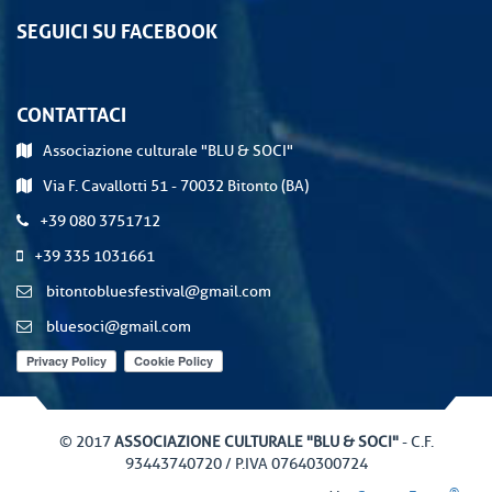
SEGUICI SU FACEBOOK
CONTATTACI
Associazione culturale "BLU & SOCI"
Via F. Cavallotti 51 - 70032 Bitonto (BA)
+39 080 3751712
+39 335 1031661
bitontobluesfestival@gmail.com
bluesoci@gmail.com
© 2017
ASSOCIAZIONE CULTURALE "BLU & SOCI"
- C.F.
93443740720 / P.IVA 07640300724