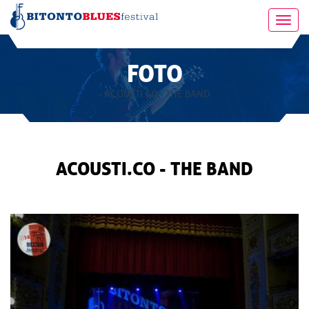
Toggl
navig
FOTO
- ACOUSTI.CO - THE BAND
ACOUSTI.CO - THE BAND