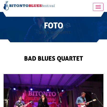
Toggl
navig
FOTO
- BAD BLUES QUARTET
BAD BLUES QUARTET