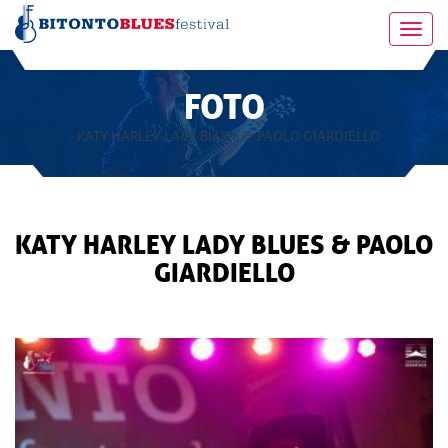
Toggl
navig
FOTO
- KATY HARLEY LADY BLUES & PAOLO GIARDIELLO
KATY HARLEY LADY BLUES & PAOLO
GIARDIELLO