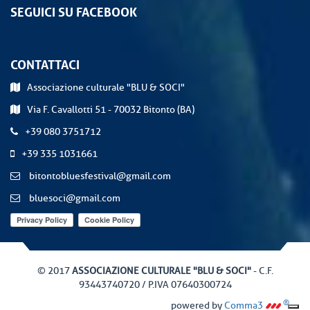
SEGUICI SU FACEBOOK
CONTATTACI
Associazione culturale "BLU & SOCI"
Via F. Cavallotti 51 - 70032 Bitonto (BA)
+39 080 3751712
+39 335 1031661
bitontobluesfestival@gmail.com
bluesoci@gmail.com
© 2017
ASSOCIAZIONE CULTURALE "BLU & SOCI"
- C.F.
93443740720 / P.IVA 07640300724
®
powered by
Comma3