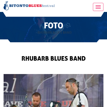
Toggl
navig
FOTO
- RHUBARB BLUES BAND
RHUBARB BLUES BAND