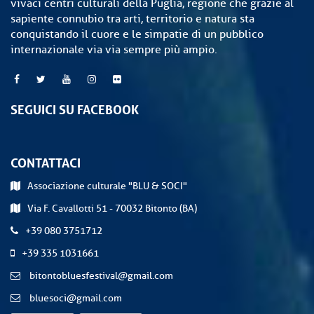
vivaci centri culturali della Puglia, regione che grazie al
sapiente connubio tra arti, territorio e natura sta
conquistando il cuore e le simpatie di un pubblico
internazionale via via sempre più ampio.
SEGUICI SU FACEBOOK
CONTATTACI
Associazione culturale "BLU & SOCI"
Via F. Cavallotti 51 - 70032 Bitonto (BA)
+39 080 3751712
+39 335 1031661
bitontobluesfestival@gmail.com
bluesoci@gmail.com