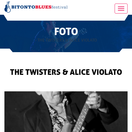
Toggl
navig
FOTO
- THE TWISTERS & ALICE VIOLATO
THE TWISTERS & ALICE VIOLATO