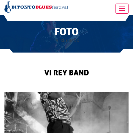
Toggl
navig
FOTO
- VI REY BAND
VI REY BAND