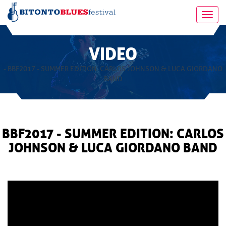
Toggl
navig
VIDEO
- BBF2017 - SUMMER EDITION: CARLOS JOHNSON & LUCA GIORDANO
BAND
BBF2017 - SUMMER EDITION: CARLOS
JOHNSON & LUCA GIORDANO BAND