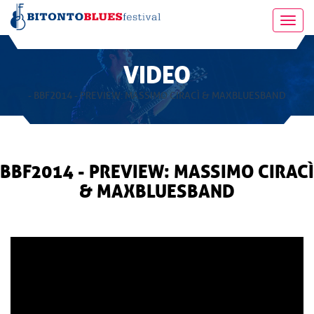
Toggl
navig
VIDEO
- BBF2014 - PREVIEW: MASSIMO CIRACÌ & MAXBLUESBAND
BBF2014 - PREVIEW: MASSIMO CIRACÌ
& MAXBLUESBAND