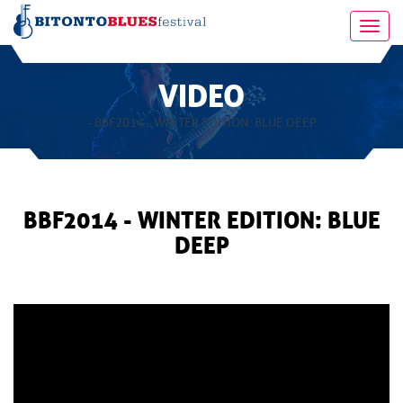
Toggl
navig
VIDEO
- BBF2014 - WINTER EDITION: BLUE DEEP
BBF2014 - WINTER EDITION: BLUE
DEEP