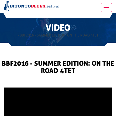
Toggl
navig
VIDEO
- BBF2016 - SUMMER EDITION: ON THE ROAD 4TET
BBF2016 - SUMMER EDITION: ON THE
ROAD 4TET