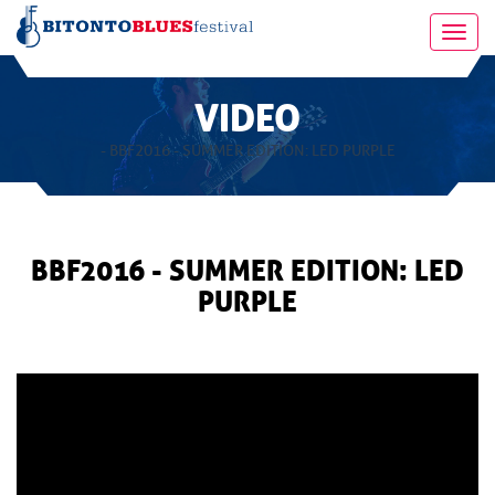
Toggl
navig
VIDEO
- BBF2016 - SUMMER EDITION: LED PURPLE
BBF2016 - SUMMER EDITION: LED
PURPLE