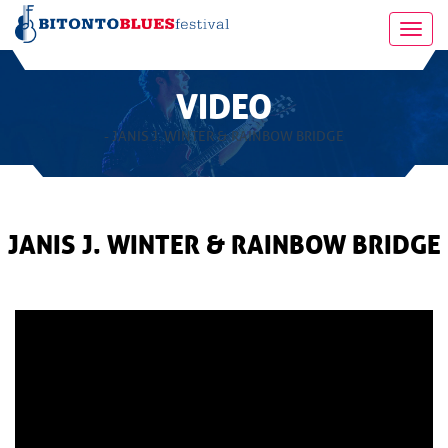
Toggl
navig
VIDEO
- JANIS J. WINTER & RAINBOW BRIDGE
JANIS J. WINTER & RAINBOW BRIDGE