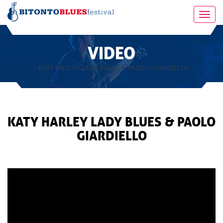
Toggl
navig
VIDEO
- KATY HARLEY LADY BLUES & PAOLO GIARDIELLO
KATY HARLEY LADY BLUES & PAOLO
GIARDIELLO