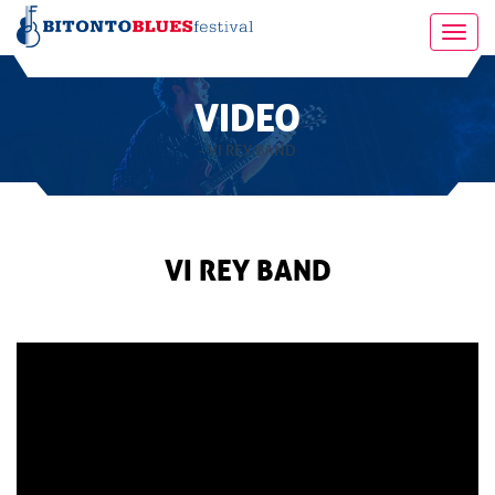
Toggl
navig
VIDEO
- VI REY BAND
VI REY BAND