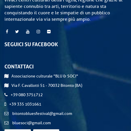
vivaci centri culturali della Puglia, regione che grazie al
sapiente connubio tra arti, territorio e natura sta
conquistando il cuore e le simpatie di un pubblico
internazionale via via sempre più ampio.
SEGUICI SU FACEBOOK
CONTATTACI
Associazione culturale "BLU & SOCI"
Via F. Cavallotti 51 - 70032 Bitonto (BA)
+39 080 3751712
+39 335 1031661
bitontobluesfestival@gmail.com
bluesoci@gmail.com