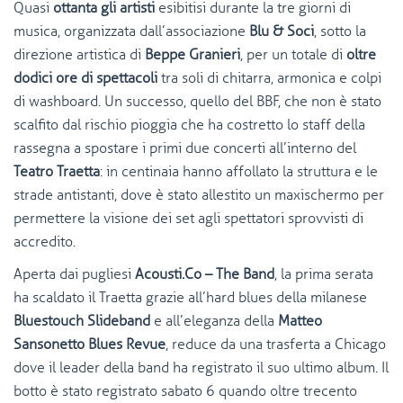
Quasi
ottanta gli artisti
esibitisi durante la tre giorni di
musica, organizzata dall’associazione
Blu & Soci
, sotto la
direzione artistica di
Beppe Granieri
, per un totale di
oltre
dodici ore di spettacoli
tra soli di chitarra, armonica e colpi
di washboard. Un successo, quello del BBF, che non è stato
scalfito dal rischio pioggia che ha costretto lo staff della
rassegna a spostare i primi due concerti all’interno del
Teatro Traetta
: in centinaia hanno affollato la struttura e le
strade antistanti, dove è stato allestito un maxischermo per
permettere la visione dei set agli spettatori sprovvisti di
accredito.
Aperta dai pugliesi
Acousti.Co – The Band
, la prima serata
ha scaldato il Traetta grazie all’hard blues della milanese
Bluestouch Slideband
e all’eleganza della
Matteo
Sansonetto Blues Revue
, reduce da una trasferta a Chicago
dove il leader della band ha registrato il suo ultimo album. Il
botto è stato registrato sabato 6 quando oltre trecento