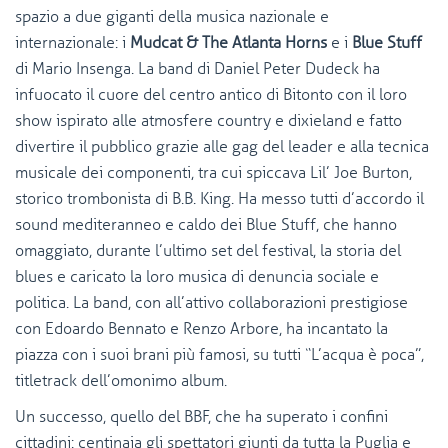
spazio a due giganti della musica nazionale e
internazionale: i
Mudcat & The Atlanta Horns
e i
Blue Stuff
di Mario Insenga. La band di Daniel Peter Dudeck ha
infuocato il cuore del centro antico di Bitonto con il loro
show ispirato alle atmosfere country e dixieland e fatto
divertire il pubblico grazie alle gag del leader e alla tecnica
musicale dei componenti, tra cui spiccava Lil’ Joe Burton,
storico trombonista di B.B. King. Ha messo tutti d’accordo il
sound mediteranneo e caldo dei Blue Stuff, che hanno
omaggiato, durante l’ultimo set del festival, la storia del
blues e caricato la loro musica di denuncia sociale e
politica. La band, con all’attivo collaborazioni prestigiose
con Edoardo Bennato e Renzo Arbore, ha incantato la
piazza con i suoi brani più famosi, su tutti “L’acqua è poca”,
titletrack dell’omonimo album.
Un successo, quello del BBF, che ha superato i confini
cittadini: centinaia gli spettatori giunti da tutta la Puglia e