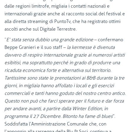
dalle regioni limitrofe, migliaia i contatti nazionali e
internazionali grazie anche al racconto social del festival e
alla diretta streaming di PuntoTv, che ha registrato ottimi
ascolti anche sul Digitale Terrestre.
“
E’ stata senza dubbio una grande edizione
– confermano
Beppe Granieri e il suo staff –
la kermesse è divenuta
davvero di respiro internazionale grazie ai numerosi artisti
esibitisi, ma soprattutto perché in grado di produrre una
ricaduta economica forte e alternativa sul territorio.
Tantissime sono state le prenotazioni ai B&B durante la tre
giorni, in migliaia hanno affollato i locali e gli esercizi
commerciali e tanti hanno goduto del nostro centro antico.
Questo non può che farci sperare per il futuro e dar forza
per andare avanti, a partire dalla Winter Edition, in
programma il 27 Dicembre. Bitonto ha fame di blues
”.
Soddisfatta l’Amministrazione Comunale che, con
l’appoggio alla rassegna della Blu & Soci, continua a