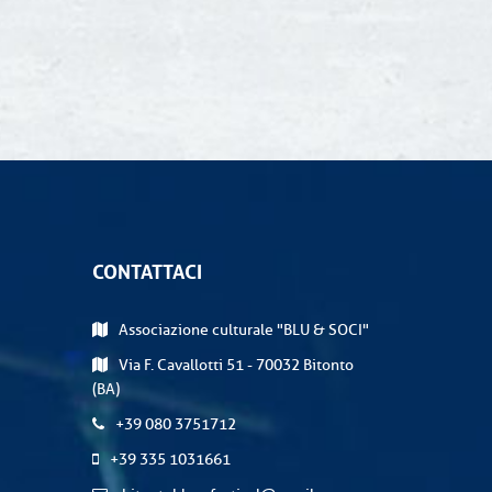
CONTATTACI
Associazione culturale "BLU & SOCI"
Via F. Cavallotti 51 - 70032 Bitonto
(BA)
+39 080 3751712
+39 335 1031661